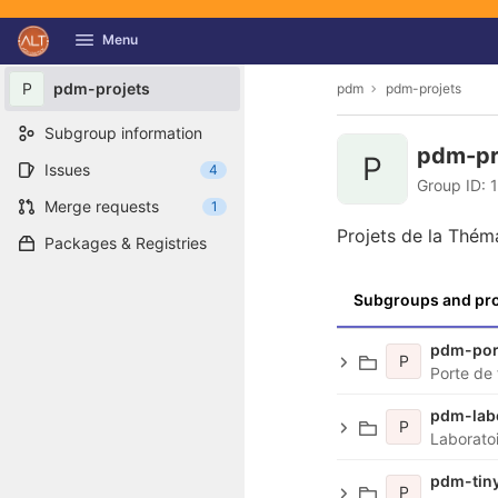
GitLab
Menu
Skip to content
P
pdm-projets
pdm
pdm-projets
Subgroup information
pdm-pr
P
Issues
4
Group ID: 
Merge requests
1
Projets de la Thém
Packages & Registries
Subgroups and pro
pdm-por
P
pdm-lab
P
Laboratoi
pdm-tin
P