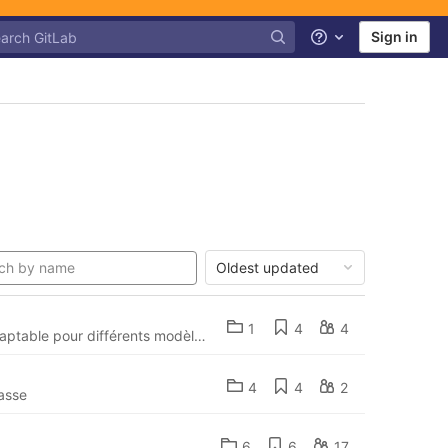
Sign in
Help
Oldest updated
1
4
4
Porte de foyer modulaire, réalisable par des entreprises et artisans locaux. Adaptable pour différents modèle de poêle de masse (artisanaux, autoconstruits, etc...)
4
4
2
masse
6
6
17