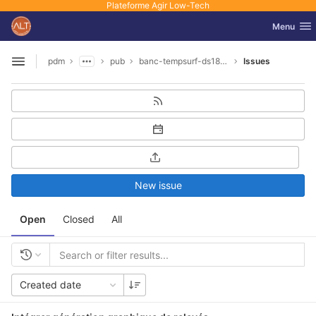
Plateforme Agir Low-Tech
GitLab
Toggle nav
Menu
Skip to content
pdm
pub
banc-tempsurf-ds18b20
Issues
Open sidebar
New issue
Open
Closed
All
Created date