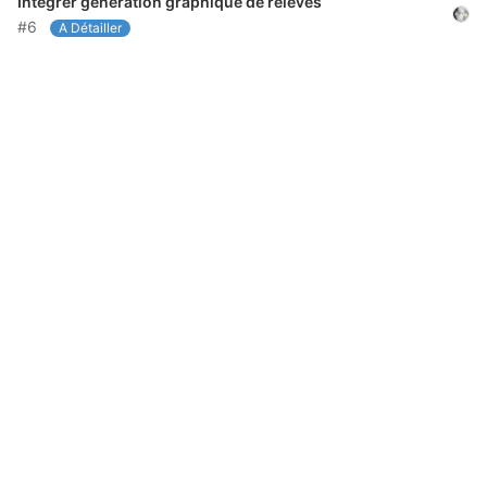
Intégrer génération graphique de relevés
#6
A Détailler